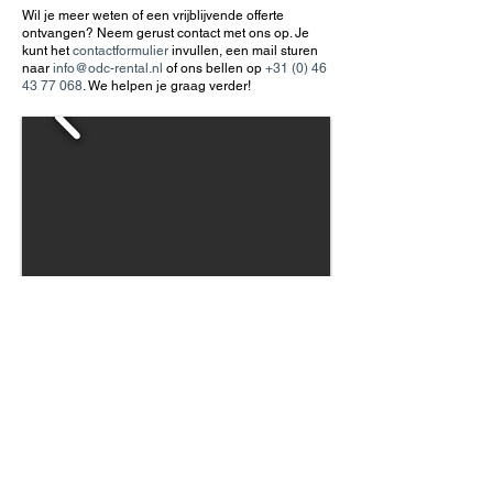
Wil je meer weten of een vrijblijvende offerte
ontvangen? Neem gerust contact met ons op. Je
kunt het
contactformulier
invullen, een mail sturen
naar
info@odc-rental.nl
of ons bellen op
+31 (0) 46
43 77 068
. We helpen je graag verder!
Wij informeren u graag over
de mogelijkheden in een