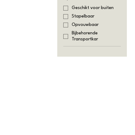
Geschikt voor buiten
Stapelbaar
Opvouwbaar
Bijbehorende
Transportkar