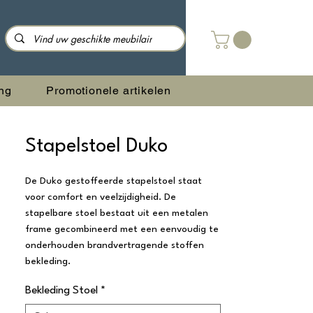
ng
Promotionele artikelen
Stapelstoel Duko
De Duko gestoffeerde stapelstoel staat
voor comfort en veelzijdigheid. De
stapelbare stoel bestaat uit een metalen
frame gecombineerd met een eenvoudig te
onderhouden brandvertragende stoffen
bekleding.
Bekleding Stoel
*
Dankzij het waterafstotende en easy-clean
materiaal is de Duko uitermate geschikt