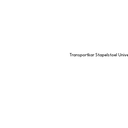
Transportkar Stapelstoel Unive
Contactgegevens
Stationstraat 109
6191 BC Beek, Limburg
046 437 7068
KVK-nummer
57985057