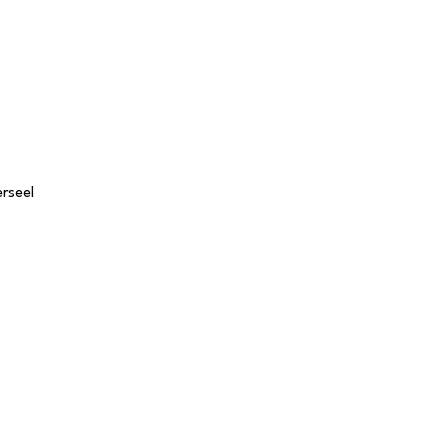
rseel
Tafels
S