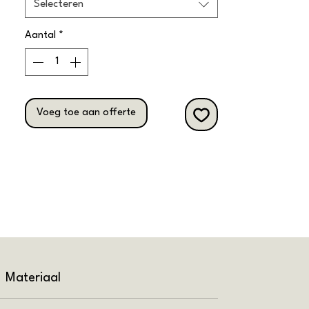
Selecteren
voor gebruik in horeca of
eventgelegenheden.
Aantal
*
Voeg toe aan offerte
Materiaal