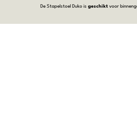
De Stapelstoel Duko is
geschikt
voor binneng