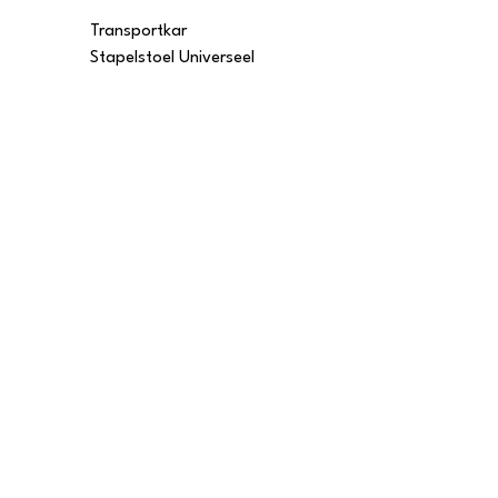
Transportkar
Transportkar
Stapelstoel Universeel
Stapelstoel Multi