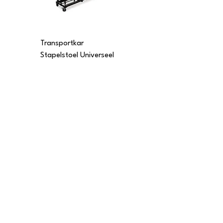
Transportkar
Transportkar
Stapelstoel Universeel
Stapelstoel Multi