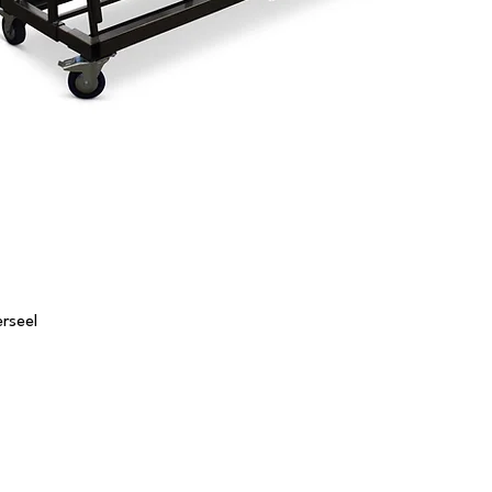
rseel
Tafels
S