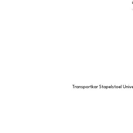
Transportkar Stapelstoel Unive
Contactgegevens
Stationstraat 109
6191 BC Beek, Limburg