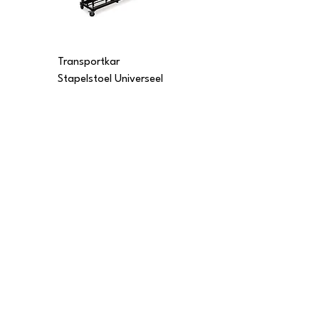
Transportkar
Transportkar
Stapelstoel Universeel
Stapelstoel Multi