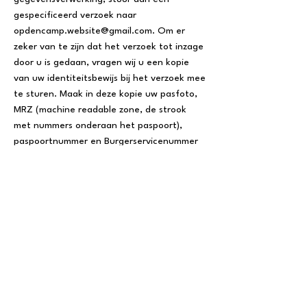
gespecificeerd verzoek naar
opdencamp.website@gmail.com
. Om er
zeker van te zijn dat het verzoek tot inzage
door u is gedaan, vragen wij u een kopie
van uw identiteitsbewijs bij het verzoek mee
te sturen. Maak in deze kopie uw pasfoto,
MRZ (machine readable zone, de strook
met nummers onderaan het paspoort),
paspoortnummer en Burgerservicenummer
(BSN) zwart. Dit ter bescherming van uw
privacy. ODC-Sales zal zo snel mogelijk,
maar in ieder geval binnen vier weken, op
uw verzoek reageren. ODC-Sales wil u er
tevens op wijzen dat u de mogelijkheid hebt
om een klacht in te dienen bij de nationale
toezichthouder, de Autoriteit
Persoonsgegevens. Dat kan via de volgende
link:
https://autoriteitpersoonsgegevens.nl/nl/c