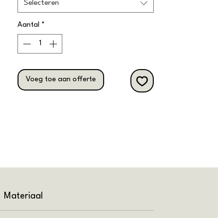
Selecteren
De stapelbare functie van de stoel biedt
Aantal
*
praktisch gemak in drukke omgevingen.
Deze gestoffeerde stapelstoel is
verkrijgbaar in diverse trendy kleuren en
biedt daarmee de mogelijkheid om elke
ruimte op een professionele en stijlvolle
Voeg toe aan offerte
manier in te richten.
Materiaal