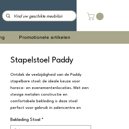
ng
Promotionele artikelen
Stapelstoel Paddy
Ontdek de veelzijdigheid van de Paddy
stapelbare stoel: de ideale keuze voor
horeca- en evenementenlocaties. Met een
stevige metalen constructie en
comfortabele bekleding is deze stoel
perfect voor gebruik in zalencentra en
restaurants. Het waterafstotende en easy-
Bekleding Stoel
*
clean materiaal maakt onderhoud
eenvoudig.