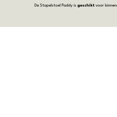
De Stapelstoel Paddy is
geschikt
voor binnen