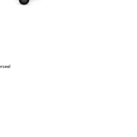
rseel
Tafels
S