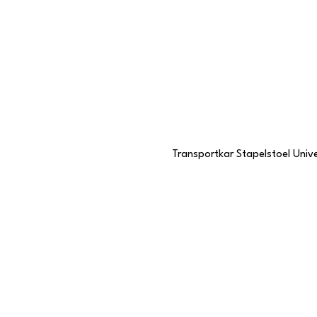
Transportkar Stapelstoel Unive
Contactgegevens
Stationstraat 109
6191 BC Beek, Limburg
046 437 7068
KVK-nummer
57985057