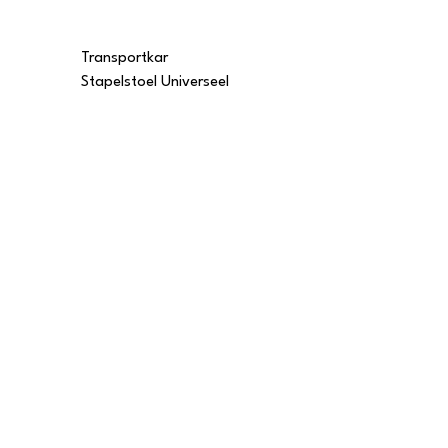
Transportkar
Transportkar
Stapelstoel Universeel
Stapelstoel Multi