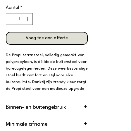
Aantal
*
Voeg toe aan offerte
De Propi terrasstoel, volledig gemaakt van
polypropyleen, is dé ideale buitenstoel voor
horecagelegenheden. Deze weerbestendige
stoel biedt comfort en stijl voor elke
buitenruimte. Dankzij zijn trendy kleur zorgt
de Propi stoel voor een modieuze upgrade
van elk terras.
Binnen- en buitengebruik
Ook is de stoel stapelbaar, wat essentieel is
voor drukke horecagelegenheden en
De Stapelstoel Propi is
geschikt
voor
evenementen.
Minimale afname
zowel binnen als buitengebruik.