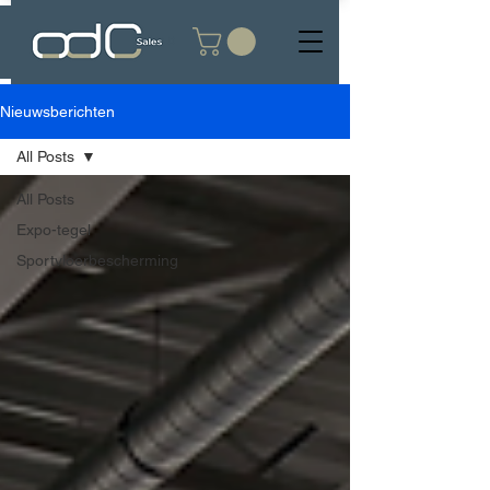
Nieuwsberichten
All Posts
All Posts
Expo-tegel
Sportvloerbescherming