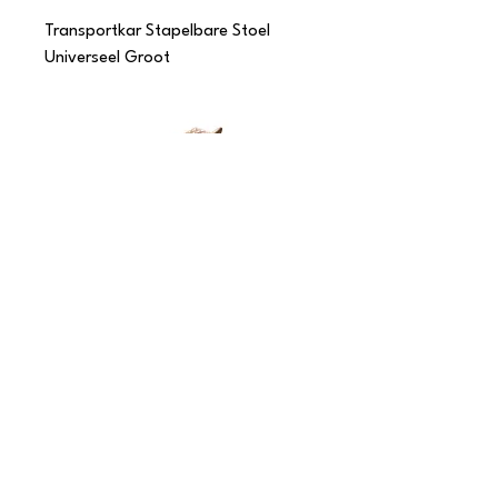
Transportkar Stapelbare Stoel
Universeel Groot
Transportkar Stapelbare Stoel
Universeel Klein