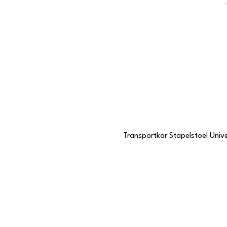
Transportkar Stapelstoel Unive
Contactgegevens
Stationstraat 109
6191 BC Beek, Limburg
046 437 7068