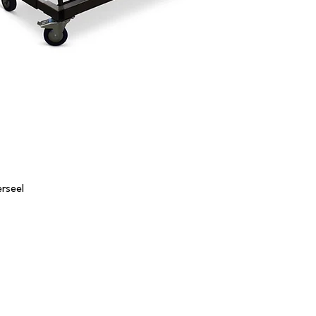
rseel
Tafels
S