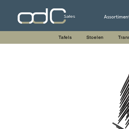
Assortimen
Tafels
Stoelen
Tran