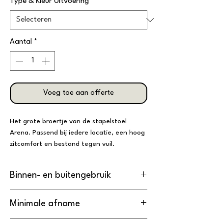
Type & Kleur Uitvoering
*
Aantal
*
Voeg toe aan offerte
Het grote broertje van de stapelstoel
Arena. Passend bij iedere locatie, een hoog
zitcomfort en bestand tegen vuil.
Binnen- en buitengebruik
De Barkruk is
geschikt
voor
Minimale afname
binnengebruik.