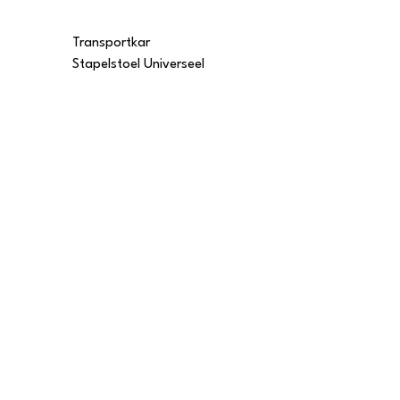
Transportkar
Transportkar
Stapelstoel Universeel
Stapelstoel Multi