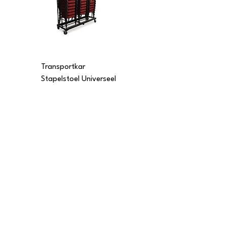
Transportkar
Transportkar
Stapelstoel Universeel
Stapelstoel Multi