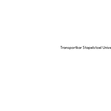
Transportkar Stapelstoel Unive
Contactgegevens
Stationstraat 109
6191 BC Beek, Limburg
046 437 7068
KVK-nummer
57985057