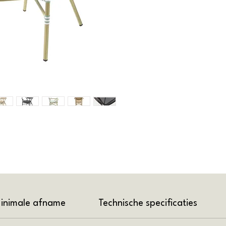
inimale afname
Technische specificaties