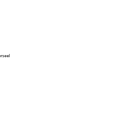
rseel
Tafels
S