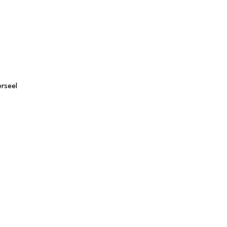
rseel
Tafels
S