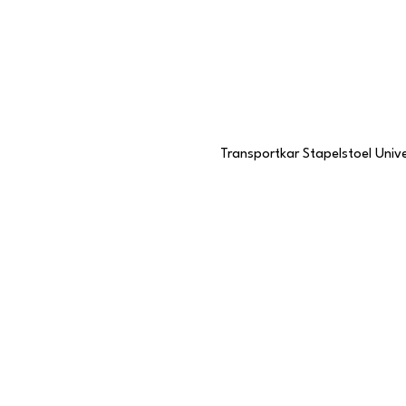
Transportkar Stapelstoel Unive
Contactgegevens
Stationstraat 109
6191 BC Beek, Limburg
046 437 7068
KVK-nummer
57985057
Vacatures