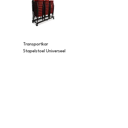
Transportkar
Transportkar
Stapelstoel Universeel
Stapelstoel Multi