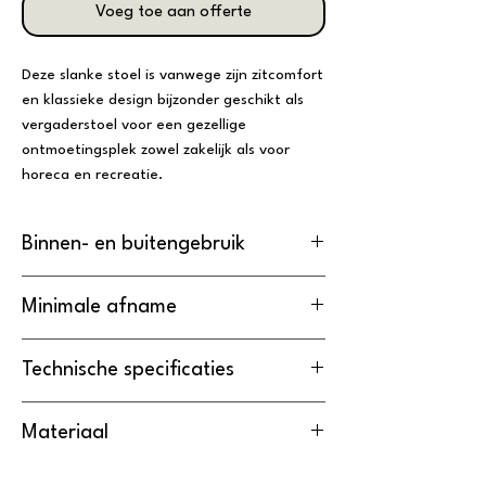
Voeg toe aan offerte
Deze slanke stoel is vanwege zijn zitcomfort
en klassieke design bijzonder geschikt als
vergaderstoel voor een gezellige
ontmoetingsplek zowel zakelijk als voor
horeca en recreatie.
Binnen- en buitengebruik
De Stapelstoel is
geschikt
voor
Minimale afname
binnengebruik.
De minimale afname van de Stapelstoel
Technische specificaties
is
20 stuks
.
Breedte / Met
Diepte
Hoogte
Materiaal
Armleuning
Het frame is gemaakt van
Metaal
.