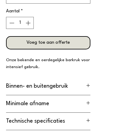
Aantal
*
Voeg toe aan offerte
Onze bekende en oerdegelijke barkruk voor
intensief gebruik.
Binnen- en buitengebruik
De Barkruk is
geschikt
voor
Minimale afname
binnengebruik.
De minimale afname van de Barkruk
Technische specificaties
is
20 stuks
.