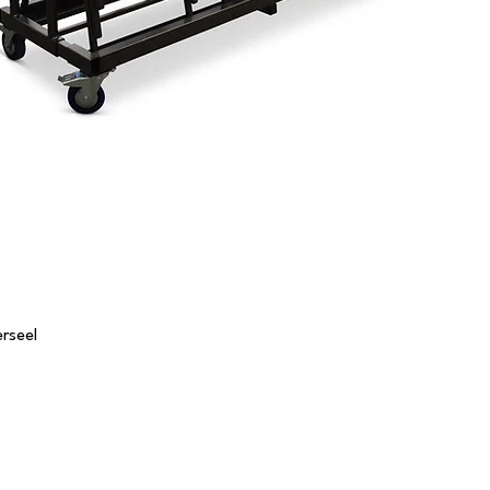
rseel
Tafels
S