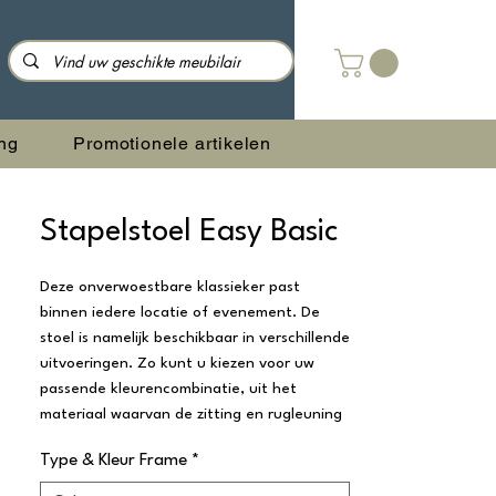
ng
Promotionele artikelen
Stapelstoel Easy Basic
Deze onverwoestbare klassieker past
binnen iedere locatie of evenement. De
stoel is namelijk beschikbaar in verschillende
uitvoeringen. Zo kunt u kiezen voor uw
passende kleurencombinatie, uit het
materiaal waarvan de zitting en rugleuning
is gemaakt én uit de keuze om
Type & Kleur Frame
*
armleuningen toe te voegen.