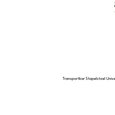
Transportkar Stapelstoel Unive
Contactgegevens
Stationstraat 109
6191 BC Beek, Limburg