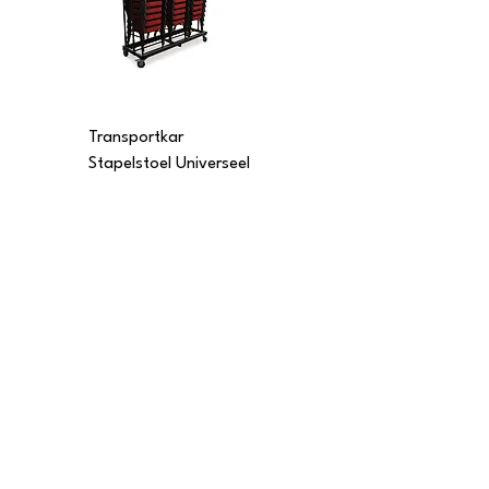
Transportkar
Transportkar
Stapelstoel Universeel
Stapelstoel Multi