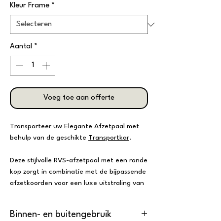
Kleur Frame
*
Aantal
*
Voeg toe aan offerte
Transporteer uw Elegante Afzetpaal met
behulp van de geschikte
Transportkar
.
Deze stijlvolle RVS-afzetpaal met een ronde
kop zorgt in combinatie met de bijpassende
afzetkoorden voor een luxe uitstraling van
elke entree of afbakening. Het model is
verkrijgbaar in diverse kleuren met
Binnen- en buitengebruik
verschillende koppen.