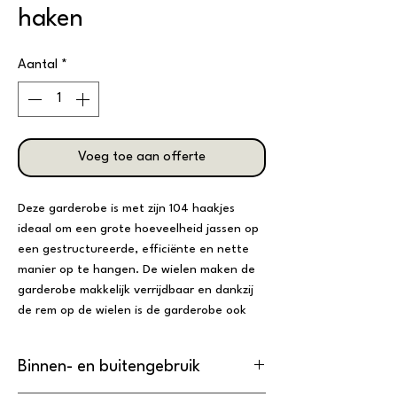
haken
Aantal
*
Voeg toe aan offerte
Deze garderobe is met zijn 104 haakjes
ideaal om een grote hoeveelheid jassen op
een gestructureerde, efficiënte en nette
manier op te hangen. De wielen maken de
garderobe makkelijk verrijdbaar en dankzij
de rem op de wielen is de garderobe ook
makkelijk vast te zetten. De koppelpunten
maken het mogelijk om de garderobe te
Binnen- en buitengebruik
koppelen met andere garderobes. Op deze
manier kunnen ruimtes snel en efficiënt