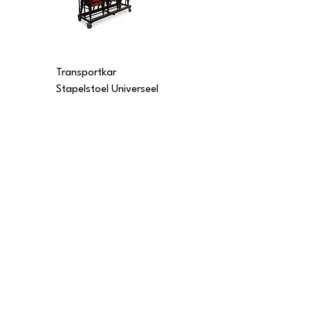
Transportkar
Transportkar
Stapelstoel Universeel
Stapelstoel Multi