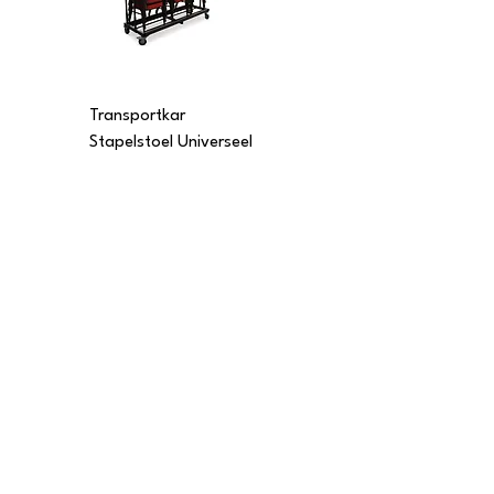
Transportkar
Transportkar
Stapelstoel Universeel
Stapelstoel Multi