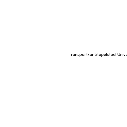
Transportkar Stapelstoel Unive
Contactgegevens
Stationstraat 109
6191 BC Beek, Limburg
046 437 7068
KVK-nummer
57985057