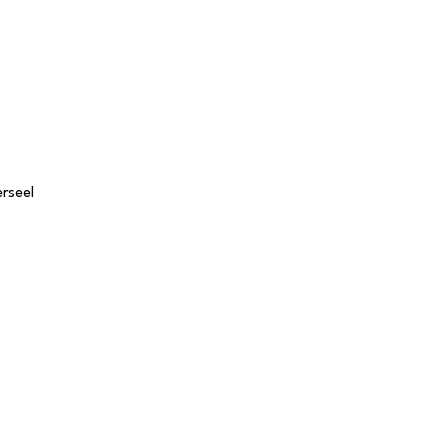
rseel
Tafels
S