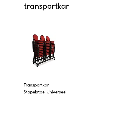
transportkar
Transportkar
Transportkar
Stapelstoel Universeel
Stapelstoel Multi