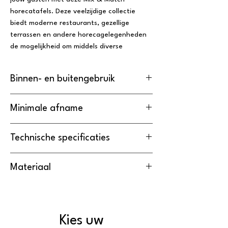
horecatafels. Deze veelzijdige collectie
biedt moderne restaurants, gezellige
terrassen en andere horecagelegenheden
de mogelijkheid om middels diverse
tafelbladen en onderstellen een
gepersonaliseerde ambiance te creëren.
Binnen- en buitengebruik
De Hoge Bartafel
Minimale afname
Urban is
geschikt
voor zowel binnen als
buitengebruik.
De minimale afname van de Hoge
Technische specificaties
Bartafel Urban is
1 stuk
.
Lengte
Breedte
Hoogte
Materiaal
70 cm
70 cm
73 cm
Het frame is gemaakt van
Staal
.
Het tafelblad is gemaakt van
HPL
.
Kies uw
Gewicht Hoge Bartafel Urban:
20 kg