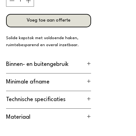
Voeg toe aan offerte
Solide kapstok met voldoende haken,
ruimtebesparend en overal inzetbaar.
Binnen- en buitengebruik
De kapstok is
geschikt
voor
Minimale afname
binnengebruik.
De minimale afname van de kapstok is
5
Technische specificaties
stuks
.
Lengte
Breedte
Hoogte
Materiaal
67 cm
67 cm
171 cm
Het frame is gemaakt van
Metaal
.