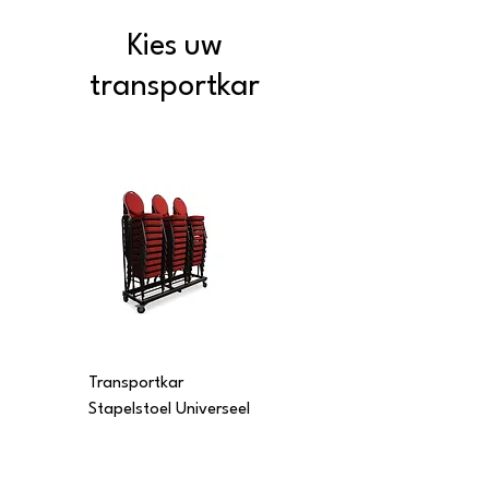
Kies uw
transportkar
Transportkar
Transportkar
Stapelstoel Universeel
Stapelstoel Multi