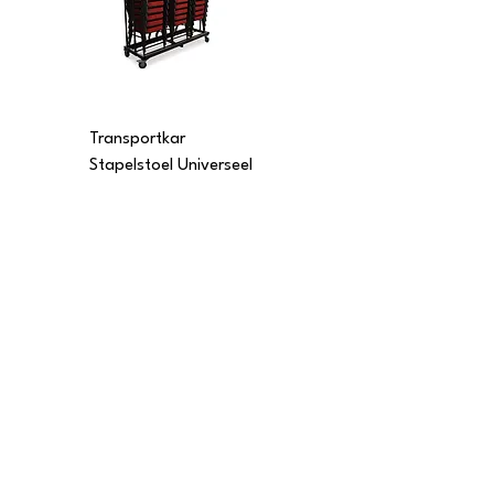
Transportkar
Transportkar
Stapelstoel Universeel
Stapelstoel Multi