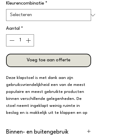
Kleurencombinatie
*
Aantal
*
Voeg toe aan offerte
Deze klapstoel is met dank aan zijn
gebruiksvriendelijkheid een van de meest
populaire en meest gebruikte producten
binnen verschillende gelegenheden. De
stoel neemt ingeklapt weinig ruimte in
beslag en is makkelijk uit te klappen en op
te zetten. Zowel het onderstel als de
zitting zijn beschikbaar in verschillende
Binnen- en buitengebruik
kleurencombinaties.