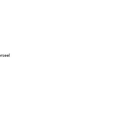
rseel
Tafels
S