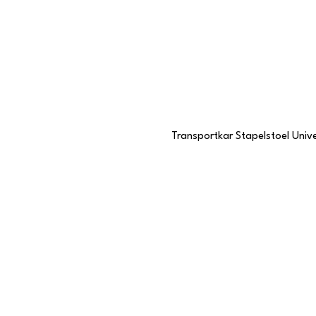
Transportkar Stapelstoel Unive
Contactgegevens
Stationstraat 109
6191 BC Beek, Limburg
046 437 7068
KVK-nummer
57985057