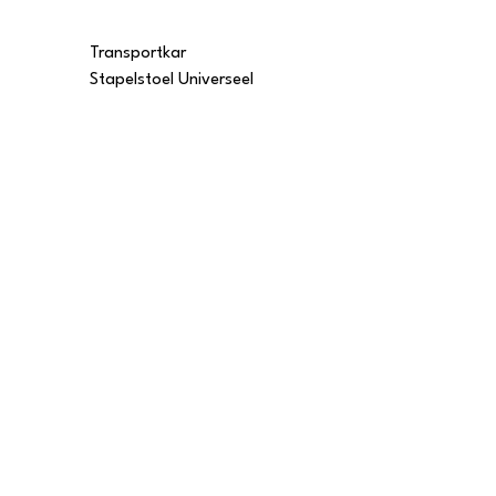
Transportkar
Transportkar
Stapelstoel Universeel
Stapelstoel Multi