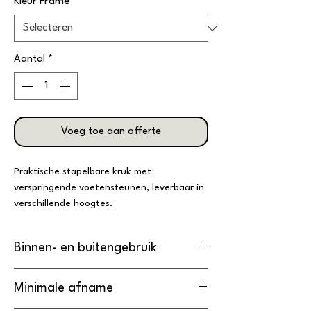
Kleur Frame
*
Aantal
*
Voeg toe aan offerte
Praktische stapelbare kruk met
verspringende voetensteunen, leverbaar in
verschillende hoogtes.
Binnen- en buitengebruik
De kruk is
geschikt
voor binnengebruik.
Minimale afname