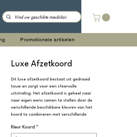
ng
Promotionele artikelen
Luxe Afzetkoord
Dit luxe afzetkoord bestaat uit gedraaid
touw en zorgt voor een sfeervolle
uitstraling. Het afzetkoord is geheel naar
naar eigen wens samen te stellen door de
verschillende beschikbare kleuren van het
koord te combineren met verschillende
sluitingen, namelijk messing en chrome. Dit
Kleur Koord
*
afzetkoord is geschikt voor zowel binnen-
als buitengebruik.