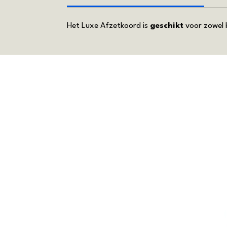
Het Luxe Afzetkoord is
geschikt
voor zowel b