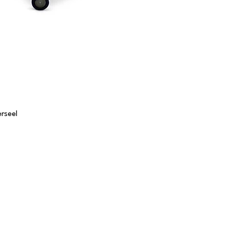
rseel
Tafels
S