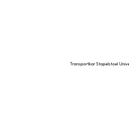
Transportkar Stapelstoel Unive
Contactgegevens
Stationstraat 109
6191 BC Beek, Limburg
046 437 7068
KVK-nummer
57985057