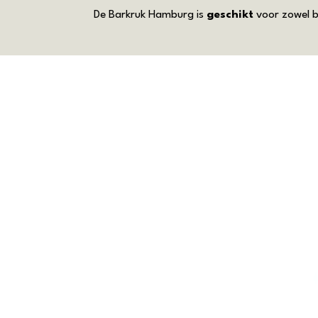
De Barkruk Hamburg is
geschikt
voor zowel bi