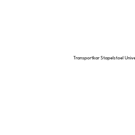
Transportkar Stapelstoel Unive
Contactgegevens
Stationstraat 109
6191 BC Beek, Limburg
046 437 7068
KVK-nummer
57985057