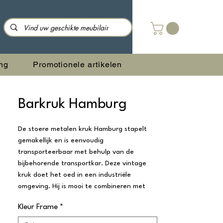
ng
Promotionele artikelen
Barkruk Hamburg
De stoere metalen kruk Hamburg stapelt
gemakellijk en is eenvoudig
transporteerbaar met behulp van de
bijbehorende transportkar. Deze vintage
kruk doet het oed in een industriële
omgeving. Hij is mooi te combineren met
onze bijbehorende Statafel Hamburg en
Kleur Frame
*
Stapelstoel Hamburg.