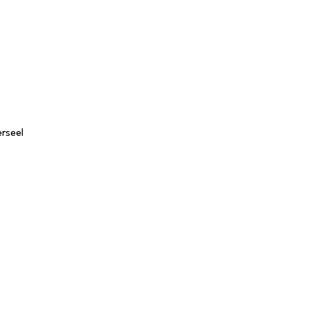
rseel
Tafels
S