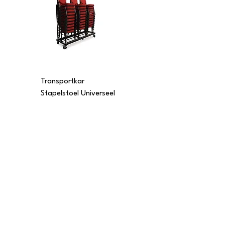
Transportkar
Transportkar
Stapelstoel Universeel
Stapelstoel Multi