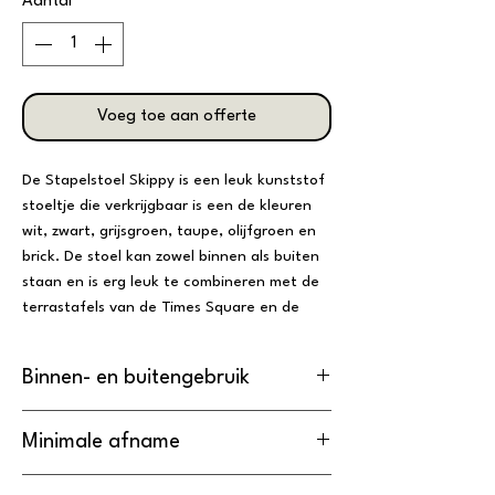
Aantal
*
Voeg toe aan offerte
De Stapelstoel Skippy is een leuk kunststof
stoeltje die verkrijgbaar is een de kleuren
wit, zwart, grijsgroen, taupe, olijfgroen en
brick. De stoel kan zowel binnen als buiten
staan en is erg leuk te combineren met de
terrastafels van de Times Square en de
Helsinki collectie.
Binnen- en buitengebruik
De stoelen zijn stapelbaar tot 10 stuks.
De Stapelstoel Skippy is
geschikt
voor
Minimale afname
zowel binnen- als buitengebruik.
De minimale afname van de Stapelstoel