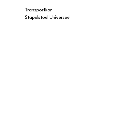
Transportkar
Transportkar
Stapelstoel Universeel
Stapelstoel Multi