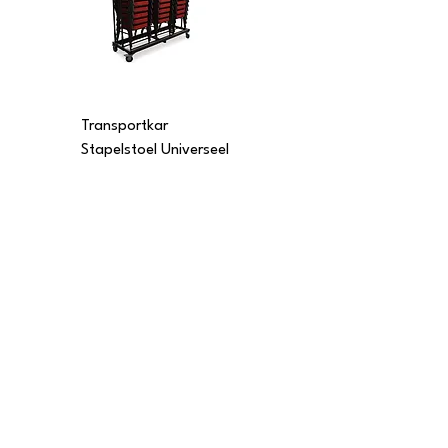
Transportkar
Transportkar
Stapelstoel Universeel
Stapelstoel Multi