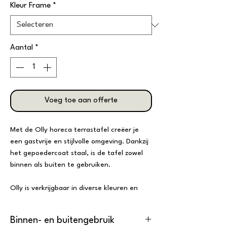
Kleur Frame
*
Aantal
*
Voeg toe aan offerte
Met de Olly horeca terrastafel creëer je
een gastvrije en stijlvolle omgeving. Dankzij
het gepoedercoat staal, is de tafel zowel
binnen als buiten te gebruiken.
Olly is verkrijgbaar in diverse kleuren en
daarmee een essentiële aanwinst voor
horecaterrassen, patio’s en tuinen!
Binnen- en buitengebruik