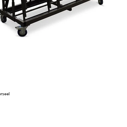
rseel
Tafels
S