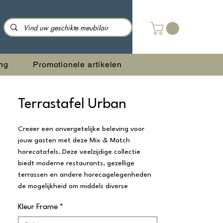
ng
Promotionele artikelen
Terrastafel Urban
Creëer een onvergetelijke beleving voor
jouw gasten met deze Mix & Match
horecatafels. Deze veelzijdige collectie
biedt moderne restaurants, gezellige
terrassen en andere horecagelegenheden
de mogelijkheid om middels diverse
tafelbladen en onderstellen een
Kleur Frame
*
gepersonaliseerde ambiance te creëren.