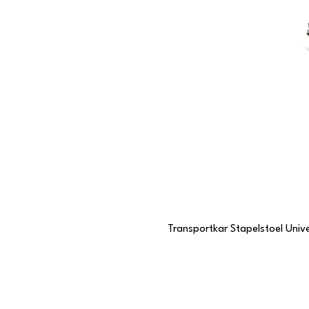
Transportkar Stapelstoel Unive
Contactgegevens
Stationstraat 109