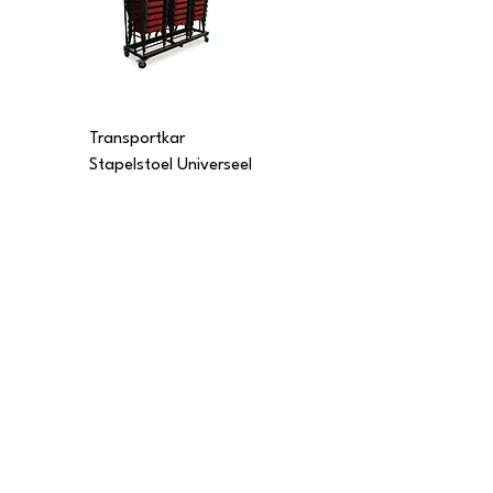
Transportkar
Transportkar
Stapelstoel Universeel
Stapelstoel Multi