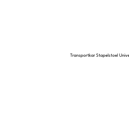
Transportkar Stapelstoel Unive
Contactgegevens
Stationstraat 109
6191 BC Beek, Limburg
046 437 7068
KVK-nummer
57985057