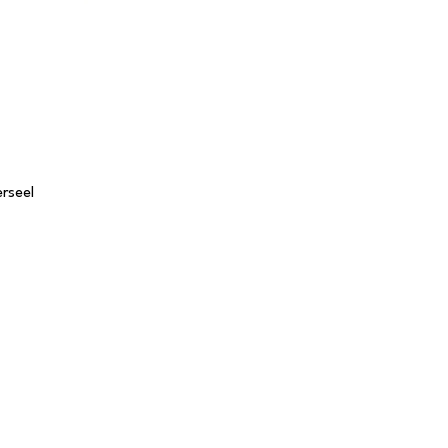
rseel
Tafels
S