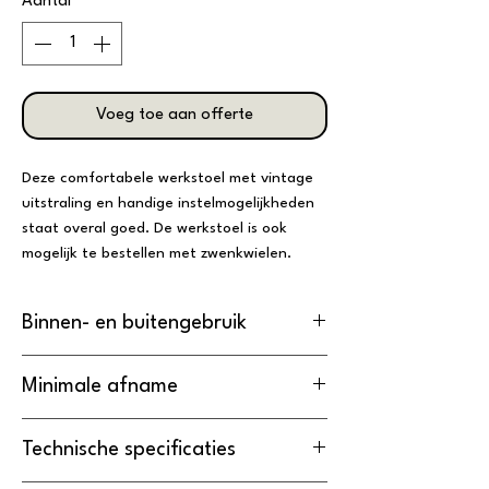
Aantal
*
Voeg toe aan offerte
Deze comfortabele werkstoel met vintage
uitstraling en handige instelmogelijkheden
staat overal goed. De werkstoel is ook
mogelijk te bestellen met zwenkwielen.
Binnen- en buitengebruik
De werkstoel is
geschikt
voor
Minimale afname
binnengebruik.
De minimale afname van de werkstoel
Technische specificaties
is
20 stuks
.