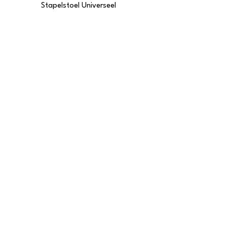
Stapelstoel Universeel
Stapelstoel Multi